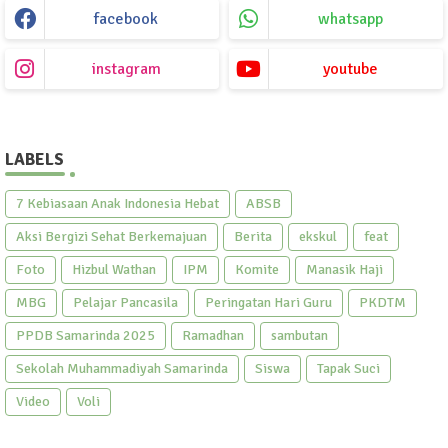
facebook
whatsapp
instagram
youtube
LABELS
7 Kebiasaan Anak Indonesia Hebat
ABSB
Aksi Bergizi Sehat Berkemajuan
Berita
ekskul
feat
Foto
Hizbul Wathan
IPM
Komite
Manasik Haji
MBG
Pelajar Pancasila
Peringatan Hari Guru
PKDTM
PPDB Samarinda 2025
Ramadhan
sambutan
Sekolah Muhammadiyah Samarinda
Siswa
Tapak Suci
Video
Voli