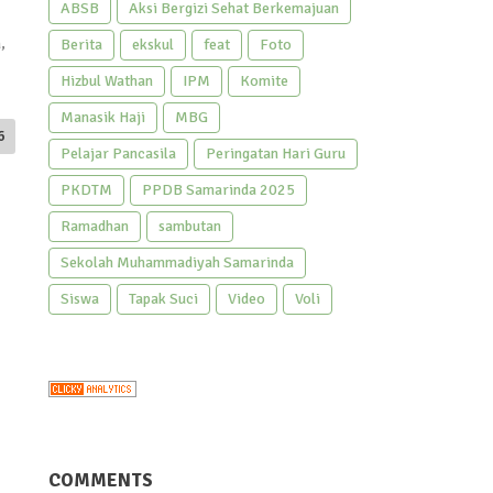
ABSB
Aksi Bergizi Sehat Berkemajuan
Berita
ekskul
feat
Foto
,
Hizbul Wathan
IPM
Komite
Manasik Haji
MBG
6
Pelajar Pancasila
Peringatan Hari Guru
PKDTM
PPDB Samarinda 2025
Ramadhan
sambutan
Sekolah Muhammadiyah Samarinda
Siswa
Tapak Suci
Video
Voli
COMMENTS