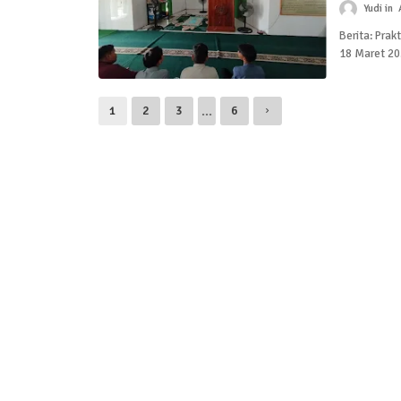
Yudi
Berita: Pra
18 Maret 20
...
1
2
3
6