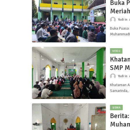
Buka P
Meria
Muham
Yudi
Buka Puasa
Muhammadiy
VIDEO
Khatam
SMP M
Yudi
Khataman A
Samarinda, 
SISWA
Berita
Muham