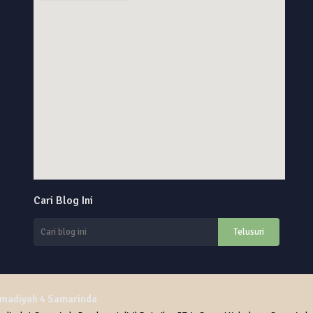
online alarm clock
Cari Blog Ini
custom google maps embed
adiyah 4 Samarinda