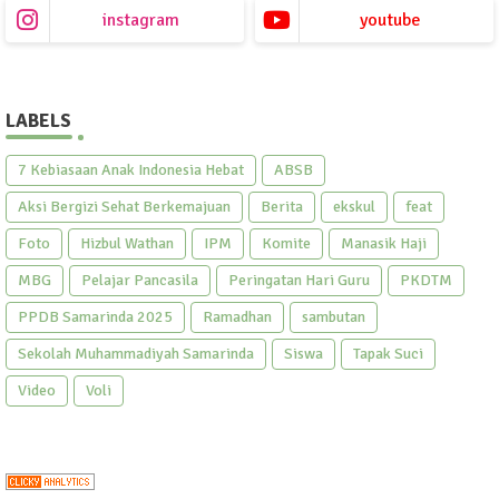
instagram
youtube
LABELS
7 Kebiasaan Anak Indonesia Hebat
ABSB
Aksi Bergizi Sehat Berkemajuan
Berita
ekskul
feat
Foto
Hizbul Wathan
IPM
Komite
Manasik Haji
MBG
Pelajar Pancasila
Peringatan Hari Guru
PKDTM
PPDB Samarinda 2025
Ramadhan
sambutan
Sekolah Muhammadiyah Samarinda
Siswa
Tapak Suci
Video
Voli