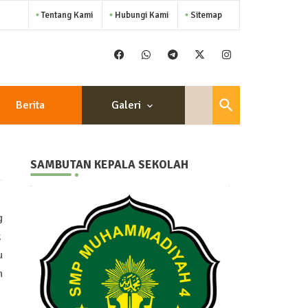
Tentang Kami
Hubungi Kami
Sitemap
Berita
Galeri
SAMBUTAN KEPALA SEKOLAH
g
k
u
n