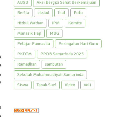
ABSB
Aksi Bergizi Sehat Berkemajuan
Berita
ekskul
feat
Foto
Hizbul Wathan
IPM
Komite
Manasik Haji
MBG
Pelajar Pancasila
Peringatan Hari Guru
PKDTM
PPDB Samarinda 2025
a
Ramadhan
sambutan
a
,
Sekolah Muhammadiyah Samarinda
k
Siswa
Tapak Suci
Video
Voli
s
a