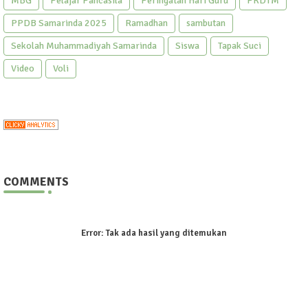
MBG
Pelajar Pancasila
Peringatan Hari Guru
PKDTM
PPDB Samarinda 2025
Ramadhan
sambutan
Sekolah Muhammadiyah Samarinda
Siswa
Tapak Suci
Video
Voli
COMMENTS
Error:
Tak ada hasil yang ditemukan