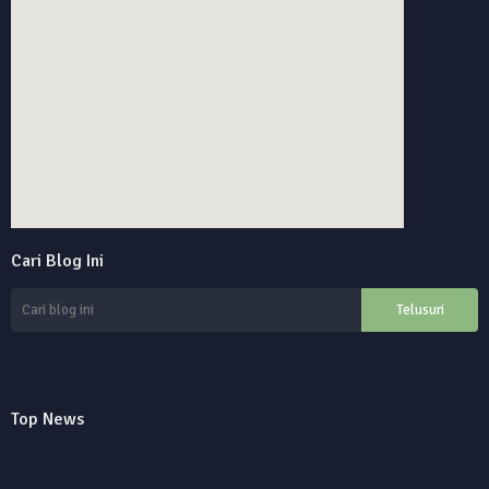
online alarm clock
Cari Blog Ini
custom google maps embed
Top News