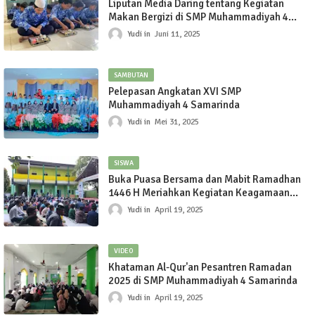
Liputan Media Daring tentang Kegiatan
Makan Bergizi di SMP Muhammadiyah 4
Samarinda
Yudi
Juni 11, 2025
SAMBUTAN
Pelepasan Angkatan XVI SMP
Muhammadiyah 4 Samarinda
Yudi
Mei 31, 2025
SISWA
Buka Puasa Bersama dan Mabit Ramadhan
1446 H Meriahkan Kegiatan Keagamaan
SMP Muhammadiyah 4 Samarinda
Yudi
April 19, 2025
VIDEO
Khataman Al-Qur'an Pesantren Ramadan
2025 di SMP Muhammadiyah 4 Samarinda
Yudi
April 19, 2025