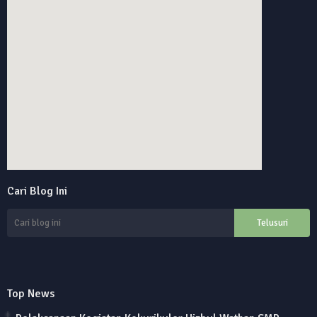
online alarm clock
Cari Blog Ini
custom google maps embed
Top News