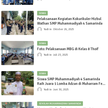
SISWA
Pelaksanaan Kegiatan Kokurikuler Hizbul
Wathan SMP Muhammadiyah 4 Samarinda
Yudi
Oktober 26, 2025
SISWA
Foto: Pelaksanaan MBG di Kelas 8 Thoif
Yudi
Juli 23, 2025
SISWA
Siswa SMP Muhammadiyah 4 Samarinda
Raih Juara 1 Lomba Adzan di Muharram Fest
1447 H
Yudi
Juni 30, 2025
SEKOLAH MUHAMMADIYAH SAMARINDA