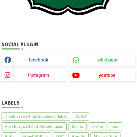
SOCIAL PLUGIN
facebook
whatsapp
instagram
youtube
LABELS
7 Kebiasaan Anak Indonesia Hebat
ABSB
Aksi Bergizi Sehat Berkemajuan
Berita
ekskul
feat
Foto
Hizbul Wathan
IPM
Komite
Manasik Haji