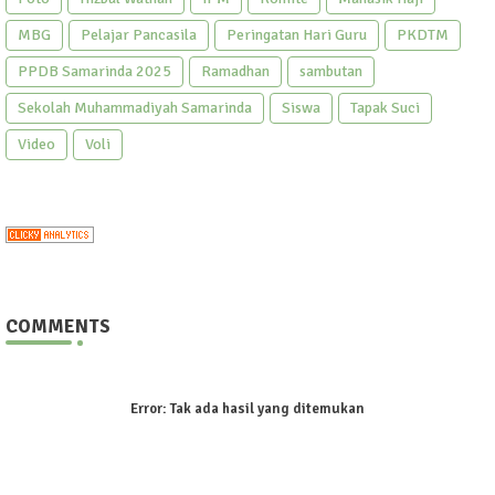
MBG
Pelajar Pancasila
Peringatan Hari Guru
PKDTM
PPDB Samarinda 2025
Ramadhan
sambutan
Sekolah Muhammadiyah Samarinda
Siswa
Tapak Suci
Video
Voli
COMMENTS
Error:
Tak ada hasil yang ditemukan