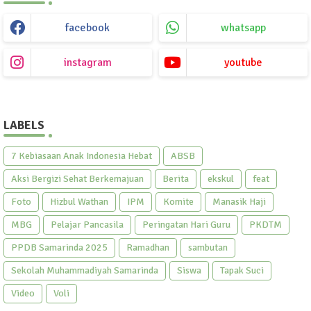
facebook
whatsapp
instagram
youtube
LABELS
7 Kebiasaan Anak Indonesia Hebat
ABSB
Aksi Bergizi Sehat Berkemajuan
Berita
ekskul
feat
Foto
Hizbul Wathan
IPM
Komite
Manasik Haji
MBG
Pelajar Pancasila
Peringatan Hari Guru
PKDTM
PPDB Samarinda 2025
Ramadhan
sambutan
Sekolah Muhammadiyah Samarinda
Siswa
Tapak Suci
Video
Voli