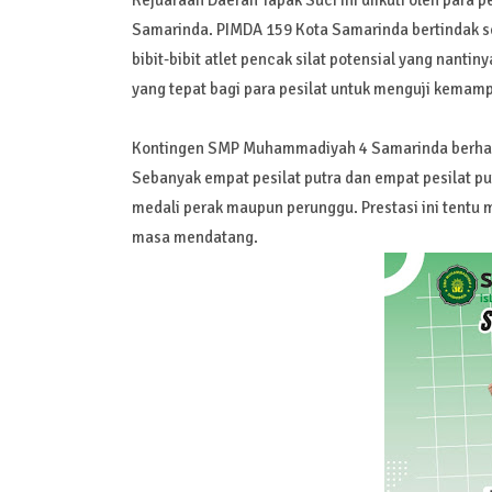
Kejuaraan Daerah Tapak Suci ini diikuti oleh para p
Samarinda. PIMDA 159 Kota Samarinda bertindak s
bibit-bibit atlet pencak silat potensial yang nan
yang tepat bagi para pesilat untuk menguji kema
Kontingen SMP Muhammadiyah 4 Samarinda berhas
Sebanyak empat pesilat putra dan empat pesilat pu
medali perak maupun perunggu. Prestasi ini tentu me
masa mendatang.