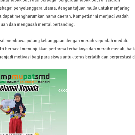
esilat Tapak Suci dari berbagai perguruan Tapak Suci di seluruh
ebagai penyelenggara utama, dengan tujuan mulia untuk menjaring
tinya dapat mengharumkan nama daerah. Kompetisi ini menjadi wadah
mpuan dan mengasah mental bertanding.
il membawa pulang kebanggaan dengan meraih sejumlah medali.
tri berhasil menunjukkan performa terbaiknya dan meraih medali, baik
njadi motivasi bagi para siswa untuk terus berlatih dan berprestasi d