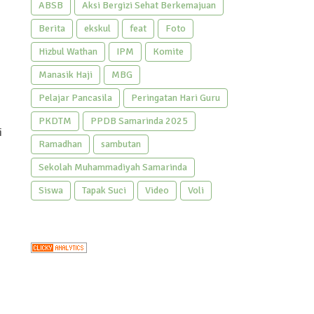
ABSB
Aksi Bergizi Sehat Berkemajuan
Berita
ekskul
feat
Foto
Hizbul Wathan
IPM
Komite
Manasik Haji
MBG
Pelajar Pancasila
Peringatan Hari Guru
PKDTM
PPDB Samarinda 2025
i
Ramadhan
sambutan
Sekolah Muhammadiyah Samarinda
Siswa
Tapak Suci
Video
Voli