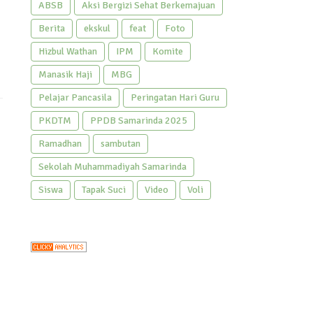
ABSB
Aksi Bergizi Sehat Berkemajuan
Berita
ekskul
feat
Foto
Hizbul Wathan
IPM
Komite
Manasik Haji
MBG
Pelajar Pancasila
Peringatan Hari Guru
PKDTM
PPDB Samarinda 2025
Ramadhan
sambutan
Sekolah Muhammadiyah Samarinda
Siswa
Tapak Suci
Video
Voli