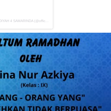
Sebuah kiriman dibagikan oleh SMP MUHAMMADIYAH 4 SAMARINDA (@officialsmpmuh.4)