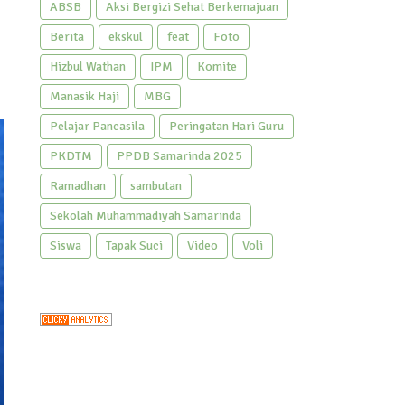
ABSB
Aksi Bergizi Sehat Berkemajuan
Berita
ekskul
feat
Foto
Hizbul Wathan
IPM
Komite
Manasik Haji
MBG
Pelajar Pancasila
Peringatan Hari Guru
PKDTM
PPDB Samarinda 2025
Ramadhan
sambutan
Sekolah Muhammadiyah Samarinda
Siswa
Tapak Suci
Video
Voli