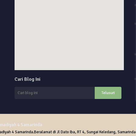
online alarm clock
Cari Blog Ini
custom google maps embed
adiyah 4 Samarinda
yah 4 Samarinda.Beralamat di Jl Dato Iba, RT 4, Sungai Keledang, Samarinda