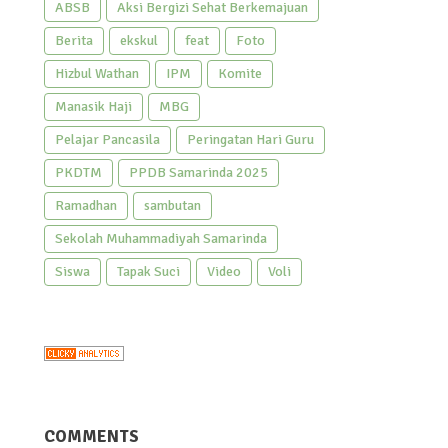
ABSB
Aksi Bergizi Sehat Berkemajuan
Berita
ekskul
feat
Foto
Hizbul Wathan
IPM
Komite
Manasik Haji
MBG
Pelajar Pancasila
Peringatan Hari Guru
PKDTM
PPDB Samarinda 2025
Ramadhan
sambutan
Sekolah Muhammadiyah Samarinda
Siswa
Tapak Suci
Video
Voli
COMMENTS