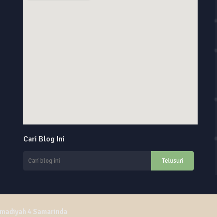
online alarm clock
Cari Blog Ini
custom google maps embed
adiyah 4 Samarinda